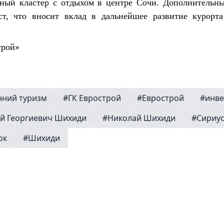
ный кластер с отдыхом в центре Сочи. Дополнительны
ст, что вносит вклад в дальнейшее развитие курорта
трой»
нний туризм
#ГК Еврострой
#Еврострой
#инве
й Георгиевич Шихиди
#Николай Шихиди
#Сириу
ок
#Шихиди