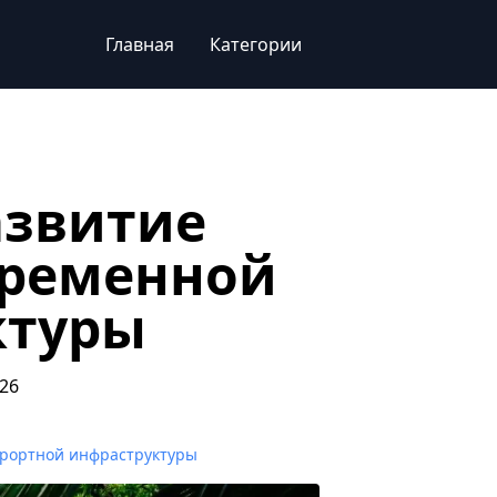
Главная
Категории
азвитие
временной
ктуры
26
курортной инфраструктуры