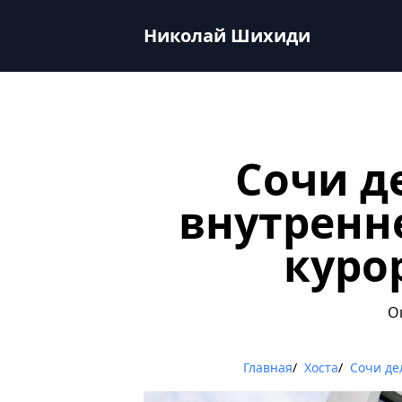
Сочи делает ставку на развитие внутреннего туризма 
Николай Шихиди
Сочи д
внутренн
куро
О
Главная
/
Хоста
/
Сочи де