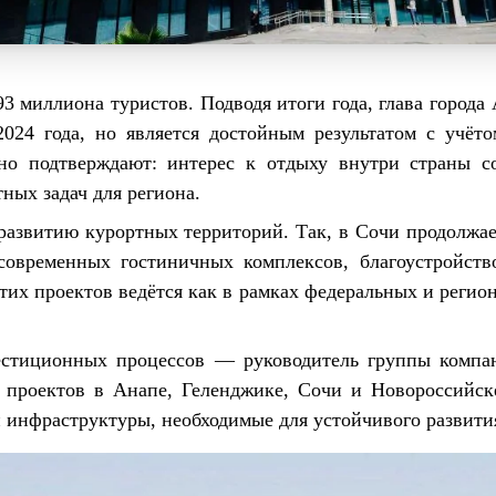
93 миллиона туристов. Подводя итоги года, глава город
2024 года, но является достойным результатом с учё
но подтверждают: интерес к отдыху внутри страны со
ных задач для региона.
 развитию курортных территорий. Так, в Сочи продолжа
современных гостиничных комплексов, благоустройст
этих проектов ведётся как в рамках федеральных и регио
естиционных процессов — руководитель группы комп
 проектов в Анапе, Геленджике, Сочи и Новороссийс
й инфраструктуры, необходимые для устойчивого развити