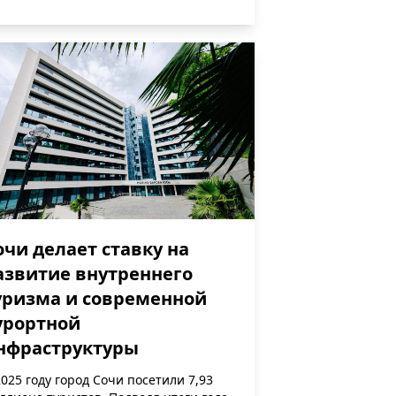
очи делает ставку на
азвитие внутреннего
уризма и современной
урортной
нфраструктуры
2025 году город Сочи посетили 7,93