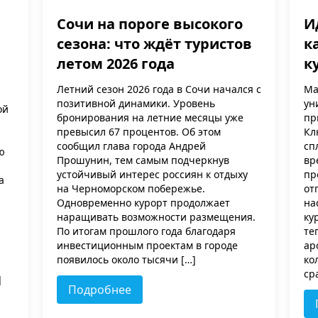
Сочи на пороге высокого
И
сезона: что ждёт туристов
к
летом 2026 года
к
Летний сезон 2026 года в Сочи начался с
Ма
позитивной динамики. Уровень
ун
ой
бронирования на летние месяцы уже
пр
превысил 67 процентов. Об этом
Кл
сообщил глава города Андрей
сп
ю
Прошунин, тем самым подчеркнув
вр
устойчивый интерес россиян к отдыху
пр
а
на Черноморском побережье.
от
Одновременно курорт продолжает
на
наращивать возможности размещения.
ку
По итогам прошлого года благодаря
те
инвестиционным проектам в городе
ар
появилось около тысячи […]
ко
ср
]
Подробнее