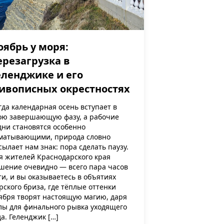
оябрь у моря:
ерезагрузка в
еленджике и его
ивописных окрестностях
гда календарная осень вступает в
ою завершающую фазу, а рабочие
дни становятся особенно
матывающими, природа словно
сылает нам знак: пора сделать паузу.
я жителей Краснодарского края
шение очевидно — всего пара часов
ти, и вы оказываетесь в объятиях
рского бриза, где тёплые оттенки
ября творят настоящую магию, даря
лы для финального рывка уходящего
да. Геленджик […]