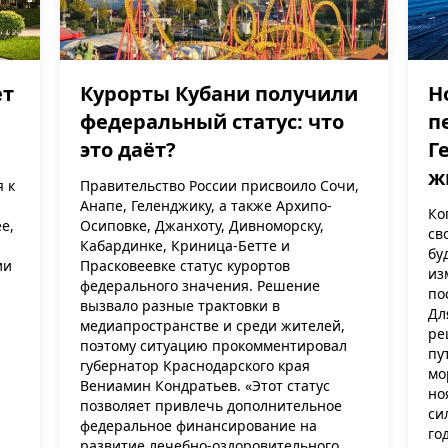
ет
Курорты Кубани получили
Н
федеральный статус: что
п
это даёт?
Г
ж
я к
Правительство России присвоило Сочи,
Анапе, Геленджику, а также Архипо-
Ко
е,
Осиповке, Джанхоту, Дивноморску,
св
Кабардинке, Криница-Бетте и
бу
ии
Прасковеевке статус курортов
из
федерального значения. Решение
по
вызвало разные трактовки в
Дл
медиапространстве и среди жителей,
ре
поэтому ситуацию прокомментировал
пу
губернатор Краснодарского края
мо
Вениамин Кондратьев. «Этот статус
но
позволяет привлечь дополнительное
си
федеральное финансирование на
го
развитие лечебно-оздоровительного