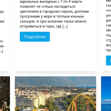
ми
идеальных выходных с 7 по 9 марта
гл
позволят не спеша насладиться
чт
ицы
цветением в городских парках, долгими
ре
прогулками у моря и тёплым южным
до
там
солнцем. А при желании также можно
со
отправиться в горы, где […]
об
по
Подробнее
ст
о-
вн
ие
пр
…]