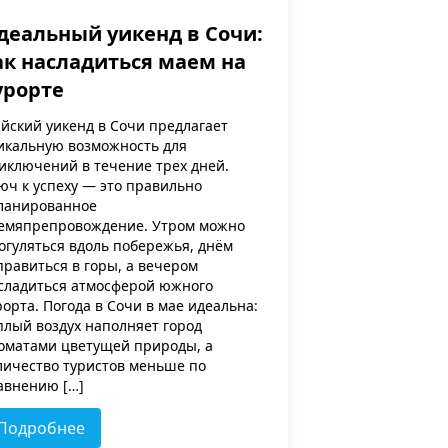
деальный уикенд в Сочи:
ак насладиться маем на
урорте
йский уикенд в Сочи предлагает
икальную возможность для
иключений в течение трех дней.
юч к успеху — это правильно
ланированное
емяпрепровождение. Утром можно
огуляться вдоль побережья, днём
правиться в горы, а вечером
сладиться атмосферой южного
рорта. Погода в Сочи в мае идеальна:
плый воздух наполняет город
оматами цветущей природы, а
личество туристов меньше по
авнению […]
Подробнее