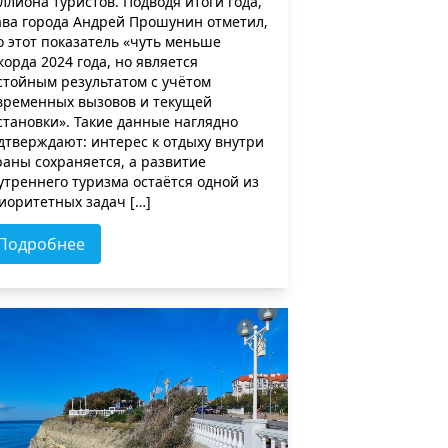
ллиона туристов. Подводя итоги года,
ава города Андрей Прошунин отметил,
о этот показатель «чуть меньше
корда 2024 года, но является
стойным результатом с учётом
временных вызовов и текущей
становки». Такие данные наглядно
дтверждают: интерес к отдыху внутри
раны сохраняется, а развитие
утреннего туризма остаётся одной из
иоритетных задач […]
Подробнее