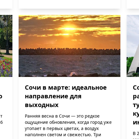
Сочи в марте: идеальное
С
ю
направление для
р
выходных
т
к
т
Ранняя весна в Сочи — это редкое
и
26
ощущение обновления, когда город уже
утопает в первых цветах, а воздух
В 
наполнен светом и свежестью. Три