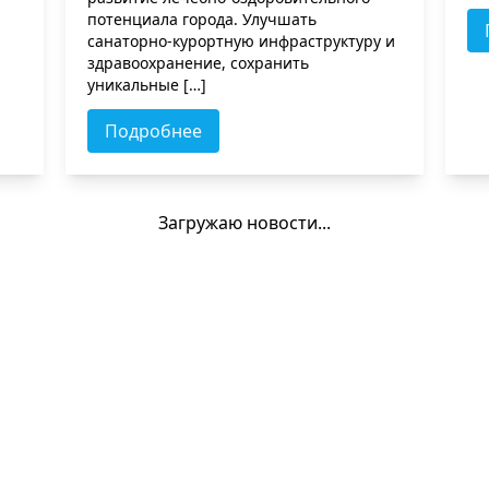
потенциала города. Улучшать
санаторно-курортную инфраструктуру и
здравоохранение, сохранить
уникальные […]
Подробнее
Город Сочи за высокий
Н
сезон планирует принять
п